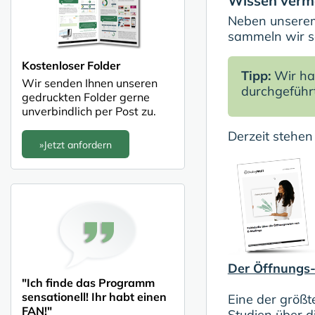
Wissen verme
Neben unserem
sammeln wir se
Kostenloser Folder
Tipp:
Wir ha
Wir senden Ihnen unseren
durchgeführt
gedruckten Folder gerne
unverbindlich per Post zu.
Derzeit stehe
»Jetzt anfordern
Der Öffnungs
"Ich finde das Programm
sensationell! Ihr habt einen
Eine der größt
FAN!"
Studien über d