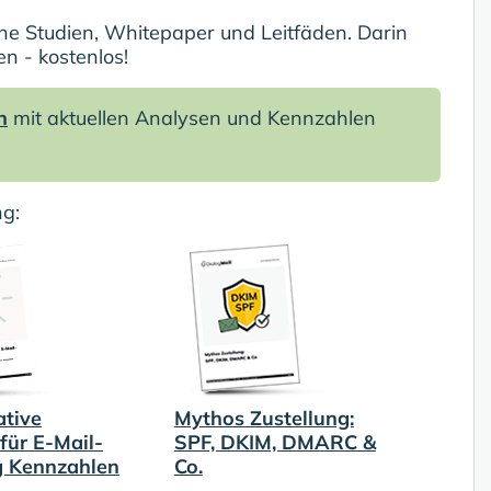
e Studien, Whitepaper und Leitfäden. Darin
en - kostenlos!
n
mit aktuellen Analysen und Kennzahlen
g:
ative
Mythos Zustellung:
für E-Mail-
SPF, DKIM, DMARC &
g Kennzahlen
Co.