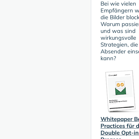
Bei wie vielen
Empfängern w
die Bilder block
Warum passier
und was sind
wirkungsvolle
Strategien, di
Absender eins
kann?
Whitepaper B
Practices für 
Double Opt-in