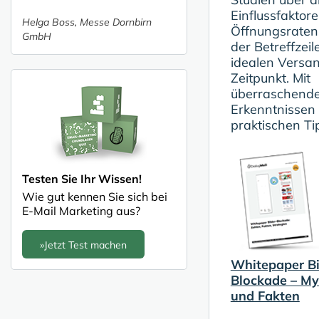
Einflussfaktore
Helga Boss, Messe Dornbirn
Öffnungsraten
GmbH
der Betreffzeil
idealen Versa
Zeitpunkt. Mit
überraschend
Erkenntnissen
praktischen Ti
Testen Sie Ihr Wissen!
Wie gut kennen Sie sich bei
E-Mail Marketing aus?
»Jetzt Test machen
Whitepaper Bi
Blockade – M
und Fakten