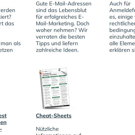
Gute E-Mail-Adressen
Auch für
erden
sind das Lebensblut
Anmeldefo
iert?
für erfolgreiches E-
es, einige
t das
Mail-Marketing. Doch
rechtlich
woher nehmen? Wir
bedingun
verraten die besten
einzuhalte
e man als
Tipps und liefern
alle Elem
etzen
zahlreiche Ideen.
erklären s
est
Cheat-Sheets
den
-
Nützliche