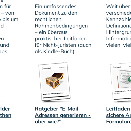
n für
Ein umfassendes
Weit über
 – von
Dokument zu den
verschied
e bis um
rechtlichen
Kennzahle
nd-
Rahmenbedingungen
Definition
– ein überaus
Hintergru
en
praktischer Leitfaden
Informati
 und
für Nicht-Juristen (auch
vielen, vie
pps.
als Kindle-Buch).
lder-
Ratgeber "E-Mail-
Leitfaden
ythen
Adressen generieren -
sichere 
aber wie?"
Formular