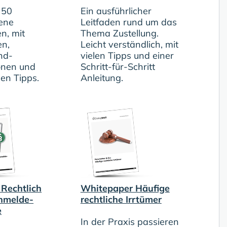
 50
Ein ausführlicher
ene
Leitfaden rund um das
n, mit
Thema Zustellung.
en,
Leicht verständlich, mit
nd-
vielen Tipps und einer
onen und
Schritt-für-Schritt
len Tipps.
Anleitung.
 Rechtlich
Whitepaper Häufige
Anmelde-
rechtliche Irrtümer
e
In der Praxis passieren