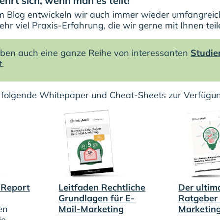
hrt sich, wenn man es teilt!
 Blog entwickeln wir auch immer wieder umfangreich
hr viel Praxis-Erfahrung, die wir gerne mit Ihnen teil
ben auch eine ganze Reihe von interessanten
Studie
.
n folgende Whitepaper und Cheat-Sheets zur Verfügun
-Report
Leitfaden Rechtliche
Der ultim
Grundlagen für E-
Ratgeber 
en
Mail-Marketing
Marketin
ie