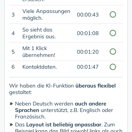
Viele Anpassungen
3
00:00:43
möglich.
So sieht das
4
00:01:08
Ergebnis aus.
Mit 1 Klick
5
00:01:20
übernehmen!
6
Kontaktdaten.
00:01:47
Wir haben die KI-Funktion
überaus flexibel
gestaltet:
Neben Deutsch werden
auch andere
Sprachen
unterstützt, z.B. Englisch oder
Französisch.
Das
Layout ist beliebig anpassbar
. Zum
Beispiel kann das Bild sowohl links als auch