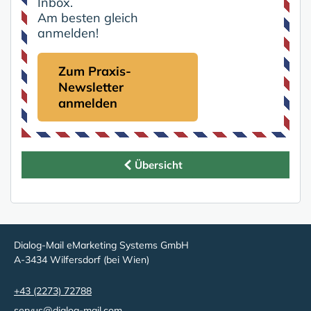
Inbox.
Am besten gleich
anmelden!
Zum Praxis-
Newsletter
anmelden
Übersicht
Dialog-Mail eMarketing Systems GmbH
A-3434 Wilfersdorf (bei Wien)
+43 (2273) 72788
servus@dialog-mail.com