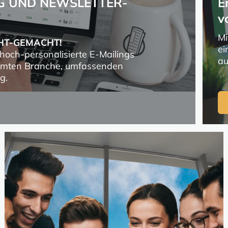
NG UND NEWSLETTER-
E
v
Mi
CHT-GEMACHT!
ei
 hoch-personalisierte E-Mailings
au
esamten Branche, umfassenden
g.