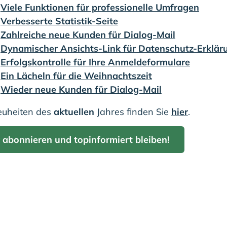
:
Viele Funktionen für professionelle Umfragen
:
Verbesserte Statistik-Seite
:
Zahlreiche neue Kunden für Dialog-Mail
:
Dynamischer Ansichts-Link für Datenschutz-Erklär
:
Erfolgskontrolle für Ihre Anmeldeformulare
:
Ein Lächeln für die Weihnachtszeit
:
Wieder neue Kunden für Dialog-Mail
euheiten des
aktuellen
Jahres finden Sie
hier
.
 abonnieren und topinformiert bleiben!