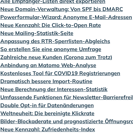
:
Alle Empfänger-Listen direkt exportieren
:
Neue Domain-Verwaltung: Von SPF bis DMARC
:
Powerformular-Wizard: Anonyme E-Mail-Adressen
:
Neue Kennzahl: Die Click-to-Open Rate
:
Neue Mailing-Statistik-Seite
:
Anpassung des RTR-Sperrlisten-Abgleichs
:
So erstellen Sie eine anonyme Umfrage
:
Zahlreiche neue Kunden (Corona zum Trotz)
:
Anbindung an Matomo Web-Analyse
:
Kostenloses Tool für COVID19 Registrierungen
:
Dramatisch bessere Import-Routine
:
Neue Berechnung der Interessen-Statistik
:
Umfassende Funktionen für Newsletter-Barrierefrei
:
Double Opt-in für Datenänderungen
:
Weltneuheit: Die bereinigte Klickrate
:
Bilder-Blockaderate und prognostizierte Öffnungsr
:
Neue Kennzahl: Zufriedenheits-Index