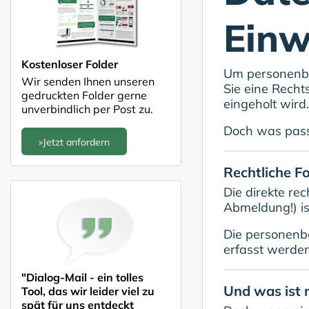
Einw
Kostenloser Folder
Um personenbe
Wir senden Ihnen unseren
Sie eine Recht
gedruckten Folder gerne
eingeholt wird
unverbindlich per Post zu.
Doch was passi
»Jetzt anfordern
Rechtliche F
Die direkte re
Abmeldung!) is
Die personenb
erfasst werden.
"Dialog-Mail - ein tolles
Und was ist 
Tool, das wir leider viel zu
spät für uns entdeckt