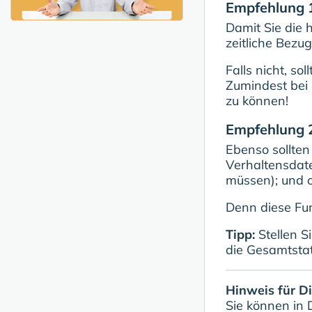
Empfehlung 1
Damit Sie die h
zeitliche Bezug
Falls nicht, s
Zumindest bei 
zu können!
Empfehlung 2
Ebenso sollten
Verhaltensdat
müssen); und o
Denn diese Fu
Tipp:
Stellen S
die Gesamtstati
Hinweis für D
Sie können in 