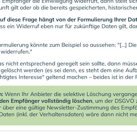
Empfänger die Einwilligung widerruft, dann stellt sic
kunft gilt oder ob die bereits gespeicherten, historis
uf diese Frage hängt von der Formulierung Ihrer Da
dass ein Widerruf eben nur für zukünftige Daten gilt, 
ormulierung könnte zum Beispiel so aussehen: "[…] Die
widerrufen."
 nicht entsprechend geregelt sein sollte, dann müss
 gelöscht werden (es sei denn, es steht dem eine Au
chtigtes Interesse" geltend machen – beides ist in der
m:
Wenn Ihr Anbieter die selektive Löschung vergangen
den Empfänger vollständig löschen
, um der DSGVO z
r über eine gültige Newsletter-Zustimmung des Empf
aten (inkl. der Verhaltensdaten) wäre dann nicht meh