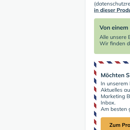
(datenschutzre
in dieser Pro
Von einem 
Alle unsere
Wir finden d
Möchten Si
In unserem
Aktuelles a
Marketing B
Inbox.
Am besten g
Zum Pra