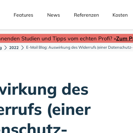
Features
News
Referenzen
Kosten
nnenden Studien und Tipps vom echten Profi? »
Zum Pr
E-Mail Blog: Auswirkung des Widerrufs (einer Datenschutz-
g
2022
irkung des
rrufs (einer
nschutz-