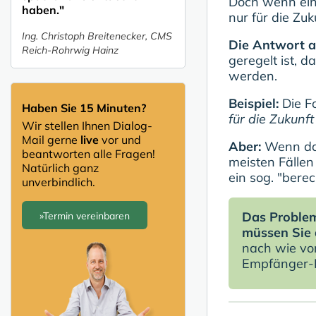
Doch wenn ein 
haben."
nur für die Zu
Ing. Christoph Breitenecker, CMS
Die Antwort a
Reich-Rohrwig Hainz
geregelt ist, 
werden.
Beispiel:
Die F
Haben Sie 15 Minuten?
für die Zukunft
Wir stellen Ihnen Dialog-
Mail gerne
live
vor und
Aber:
Wenn das
beantworten alle Fragen!
meisten Fällen
Natürlich ganz
ein sog. "bere
unverbindlich.
Das Proble
»Termin vereinbaren
müssen Sie 
nach wie vo
Empfänger-D