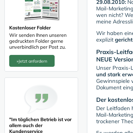
29.08.2010:
Na
Mail-Marketing
wen nicht? We
meine Adressli
Kostenloser Folder
Wir haben ein
Wir senden Ihnen unseren
explizit
gericht
gedruckten Folder gerne
unverbindlich per Post zu.
Praxis-Leitf
NEUE Versio
»Jetzt anfordern
Unser Praxis-L
und stark erwe
Gewinnspiele w
Dokument einge
Der kostenlo
Der Leitfaden 
Mail-Marketing
"Im täglichen Betrieb ist vor
trockener Theo
allem auch der
Kundenservice
Es werden alle