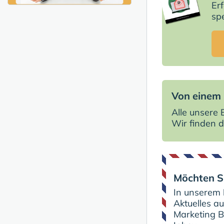
Er
spe
Von einem 
Alle unsere
Wir finden d
Möchten Si
In unserem
Aktuelles a
Marketing B