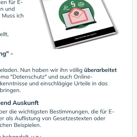
en für E-
en und
 Muss ich
llt,
ng" -
eladen. Nun haben wir ihn völlig
überarbeitet
hema "Datenschutz" und auch Online-
nntnisse und einschlägige Urteile in das
bringen.
send Auskunft
über die wichtigsten Bestimmungen, die für E-
er als Auflistung von Gesetzestexten oder
chen Beispielen.
behandelt, u.a.: