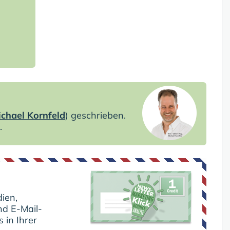
chael Kornfeld
) geschrieben.
.
ien,
nd E-Mail-
 in Ihrer