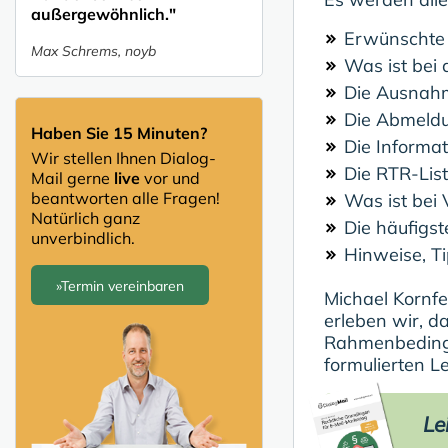
außergewöhnlich."
Erwünschte 
Max Schrems, noyb
Was ist bei
Die Ausnahm
Die Abmeldun
Haben Sie 15 Minuten?
Die Informa
Wir stellen Ihnen Dialog-
Die RTR-List
Mail gerne
live
vor und
beantworten alle Fragen!
Was ist bei 
Natürlich ganz
Die häufigs
unverbindlich.
Hinweise, Ti
»Termin vereinbaren
Michael Kornfe
erleben wir, d
Rahmenbedingun
formulierten L
Le