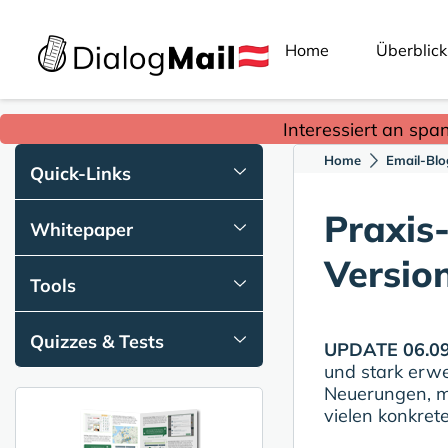
Home
Überblick
Interessiert an spa
Home
Email-Blo
Quick-Links
Praxis-
Whitepaper
Versio
Tools
Quizzes & Tests
UPDATE 06.09
und stark erwe
Neuerungen, m
vielen konkret