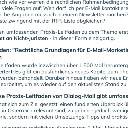
ch wie vor werfen die rechtlichen Rahmenbedingung
 viele Fragen auf: Wen darf ich per E-Mail kontaktier
lche Angaben muss ich in einem Newsletter machen?
ste zwingend mit der RTR-Liste abgleichen?
en umfassenden Praxis-Leitfaden zu dem Thema erste
et an Nicht-Juristen
- in dieser Form einzigartig.
aden: "Rechtliche Grundlagen für E-Mail-Marketi
n
eitfaden wurde inzwischen über 1.500 Mal herunterg
itert:
Es gibt ein ausführliches neues Kapitel zum T
erden behandelt. Darüber hinaus haben wir neue Erke
arbeitet, um es wieder auf den aktuellsten Stand zu 
se Praxis-Leitfaden von Dialog-Mail gibt umfas
hat sich zum Ziel gesetzt, einen fundierten Überblick 
 in Österreich relevant sind, zu geben – jedoch wenig
rie, sondern mit vielen Umsetzungs-Tipps und praktis
 relevanten rechtlichen Aspekte von E-Mail-Marketing 