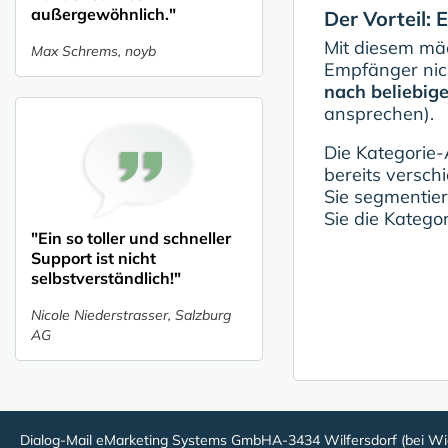
außergewöhnlich."
Der Vorteil:
Mit diesem mäc
Max Schrems, noyb
Empfänger nic
nach beliebig
ansprechen).
Die Kategorie-
bereits versch
Sie segmentier
Sie die Katego
"Ein so toller und schneller
Support ist nicht
selbstverständlich!"
Nicole Niederstrasser, Salzburg
AG
Dialog-Mail eMarketing Systems GmbH
A-3434 Wilfersdorf (bei Wi