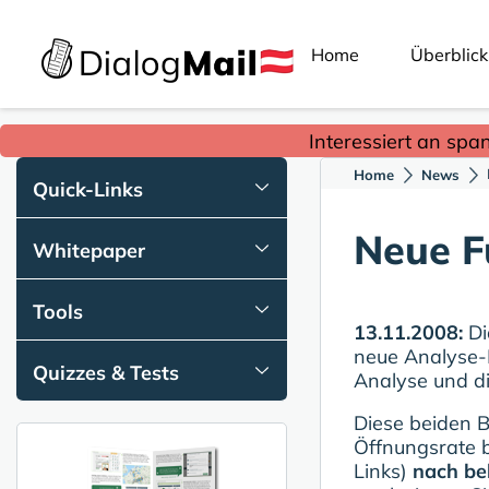
Home
Überblick
Interessiert an spa
Home
News
Quick-Links
Neue F
Whitepaper
Tools
13.11.2008:
Di
neue Analyse-M
Quizzes & Tests
Analyse und di
Diese beiden B
Öffnungsrate b
Links)
nach be