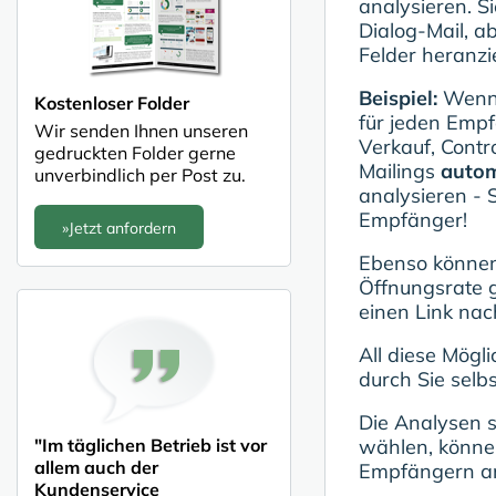
analysieren. S
Dialog-Mail, a
Felder heranzi
Beispiel:
Wenn 
Kostenloser Folder
für jeden Empf
Wir senden Ihnen unseren
Verkauf, Contro
gedruckten Folder gerne
Mailings
auto
unverbindlich per Post zu.
analysieren - 
Empfänger!
»Jetzt anfordern
Ebenso können
Öffnungsrate g
einen Link nac
All diese Mögl
durch Sie selbs
Die Analysen 
"Im täglichen Betrieb ist vor
wählen, können
allem auch der
Empfängern and
Kundenservice