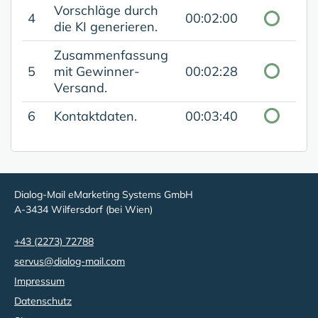
Vorschläge durch
4
00:02:00
die KI generieren.
Zusammenfassung
5
mit Gewinner-
00:02:28
Versand.
6
Kontaktdaten.
00:03:40
Dialog-Mail eMarketing Systems GmbH
A-3434 Wilfersdorf (bei Wien)
+43 (2273) 72788
servus@dialog-mail.com
Impressum
Datenschutz