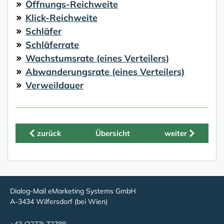
Öffnungs-Reichweite
Klick-Reichweite
Schläfer
Schläferrate
Wachstumsrate (eines Verteilers)
Abwanderungsrate (eines Verteilers)
Verweildauer
zurück
Übersicht
weiter
Dialog-Mail eMarketing Systems GmbH
A-3434 Wilfersdorf (bei Wien)
+43 (2273) 72788