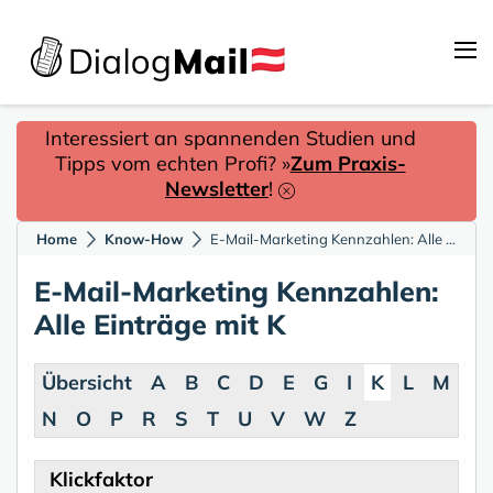
Interessiert an spannenden Studien und
Tipps vom echten Profi? »
Zum Praxis-
Newsletter
!
Home
Know-How
E-Mail-Marketing Kennzahlen: Alle Einträge mit K
E-Mail-Marketing Kennzahlen:
Alle Einträge mit K
Übersicht
A
B
C
D
E
G
I
K
L
M
N
O
P
R
S
T
U
V
W
Z
Klickfaktor