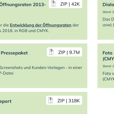
ZIP | 42K
 Öffnungsraten 2013-
Dial
Stand: 
Das D
usw) (
er die
Entwicklung der Öffnungsraten
der
is 2018, in RGB und CMYK.
ZIP | 9.7M
 Pressepaket
Foto
(CMY
Stand: 
 Screenshots und Kunden-Vorlagen - in einer
P-Datei
Foto 
(CMYK
ZIP | 318K
eport