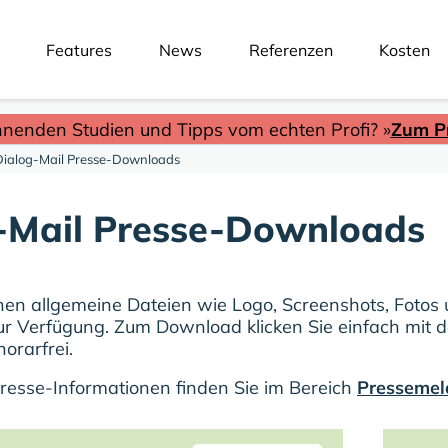
Features
News
Referenzen
Kosten
nnenden Studien und Tipps vom echten Profi? »
Zum Pr
Dialog-Mail Presse-Downloads
-Mail Presse-Downloads
nen allgemeine Dateien wie Logo, Screenshots, Fotos
r Verfügung. Zum Download klicken Sie einfach mit d
orarfrei.
Presse-Informationen finden Sie im Bereich
Presseme